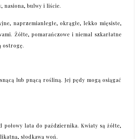
 nasiona, bulwy i liście.
yjne, naprzemianległe, okrągłe, lekko mięsiste,
rwami. Żółte, pomarańczowe i niemal szkarłatne
ą ostrogę.
rosnącą lub pnącą rośliną. Jej pędy mogą osiągać
 połowy lata do października. Kwiaty są żółte,
likatną, słodkawą woń.