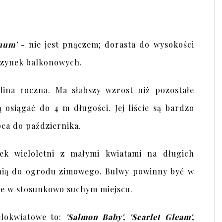
num'
- nie jest pnączem; dorasta do wysokości
krzynek balkonowych.
lina roczna. Ma słabszy wzrost niż pozostałe
osiągać do 4 m długości. Jej liście są bardzo
ipca do października.
ek wieloletni z małymi kwiatami na długich
dnią do ogrodu zimowego. Bulwy powinny być w
ne w stosunkowo suchym miejscu.
elokwiatowe to:
'Salmon Baby', 'Scarlet Gleam',