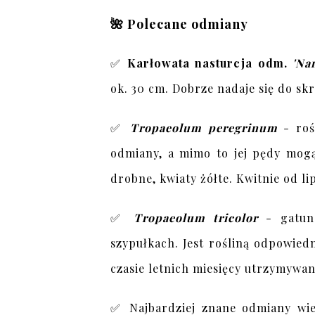
🌺 Polecane odmiany
✅
Karłowata nasturcja odm.
'Na
ok. 30 cm. Dobrze nadaje się do s
✅
Tropaeolum peregrinum
- roś
odmiany, a mimo to jej pędy mogą 
drobne, kwiaty żółte. Kwitnie od l
✅
Tropaeolum tricolor
- gatun
szypułkach. Jest rośliną odpowie
czasie letnich miesięcy utrzymywa
✅ Najbardziej znane odmiany wi